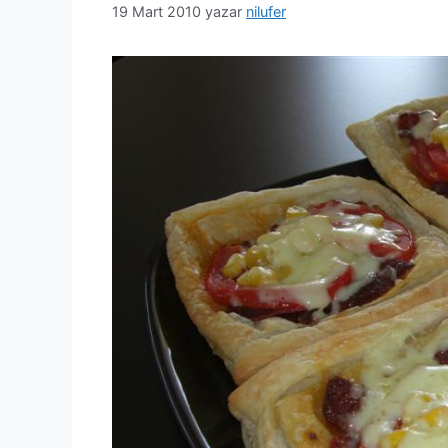
19 Mart 2010
yazar
nilufer