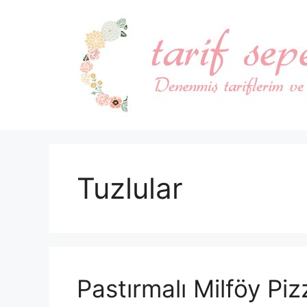
İçeriğe
atla
Tuzlular
Pastırmalı Milföy Piz