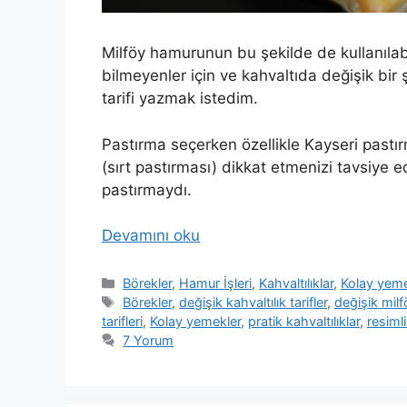
Milföy hamurunun bu şekilde de kullanılabi
bilmeyenler için ve kahvaltıda değişik bir
tarifi yazmak istedim.
Pastırma seçerken özellikle Kayseri pastı
(sırt pastırması) dikkat etmenizi tavsiye
pastırmaydı.
Devamını oku
Kategoriler
Börekler
,
Hamur İşleri
,
Kahvaltılıklar
,
Kolay yeme
Etiketler
Börekler
,
değişik kahvaltılık tarifler
,
değişik milfö
tarifleri
,
Kolay yemekler
,
pratik kahvaltılıklar
,
resimli
7 Yorum