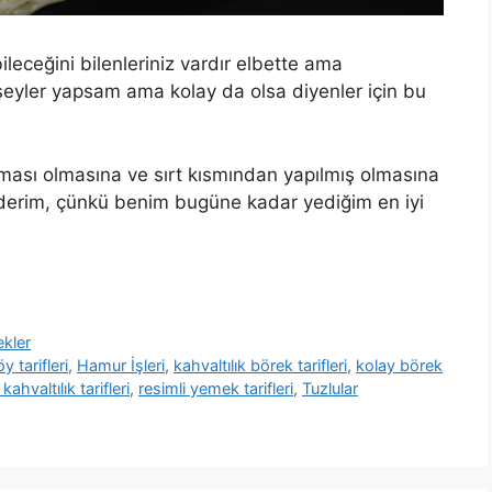
leceğini bilenleriniz vardır elbette ama
 şeyler yapsam ama kolay da olsa diyenler için bu
rması olmasına ve sırt kısmından yapılmış olmasına
 ederim, çünkü benim bugüne kadar yediğim en iyi
kler
y tarifleri
,
Hamur İşleri
,
kahvaltılık börek tarifleri
,
kolay börek
 kahvaltılık tarifleri
,
resimli yemek tarifleri
,
Tuzlular