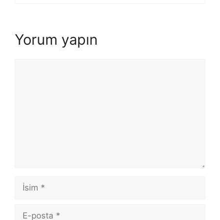
Yorum yapın
Yorum
İsim
E-