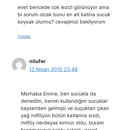
evet bencede cok lezizi görünüyor ama
bi sorum olcak bunu en alt katina sucuk
koysak olurmu? cevapinizi bekliyorum
Yanıtla
nilufer
12 Nisan 2010 23:48
Merhaba Emine, ben sucukla da
denedim, benim kullandığım sucuklar
kayseriden gelmişti ve suçuktan çıkan
yağ milföyün bütün katlarına sızdı,
milföy nerdeyse kırmızı oldu, buram
buram sucuk koktu ortalık, gayet