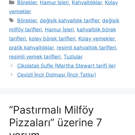
Kategoriler
Börekler
,
Hamur İşleri
,
Kahvaltılıklar
,
Kolay
yemekler
Etiketler
Börekler
,
değişik kahvaltılık tarifler
,
değişik
milföy tarifleri
,
Hamur İşleri
,
kahvaltılık börek
tarifleri
,
kolay börek tarifleri
,
Kolay yemekler
,
pratik kahvaltılıklar
,
resimli kahvaltılık tarifleri
,
resimli yemek tarifleri
,
Tuzlular
Çikolatalı Sufle (Martha Stewart tarifi ile)
Cevizli İncir Dolması (İncir Tatlısı)
“Pastırmalı Milföy
Pizzaları” üzerine 7