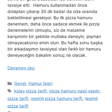
tavsiye etti. Hamuru kullanmadan önce
dolaptan çıkarıp 30 dk kadar da oda ısısında
bekletilmesi gerekiyor. Bu ilk pizza hamuru
denemem, daha önce sadece ekmek ile pizza
denemelerim olmuştu, siz de malzeme
karışımımı bir şekilde mutlaka deneyin, pişman
olmayacaksınız emin olun. Bu hafta sonu başka
bir arkadaşımın tavsiyesi olan farklı bir hamuru
deneyeceğim bakalım sonuç ne olacak.
Devamını oku
Kategoriler
Genel
,
Hamur İşleri
Etiketler
kolay pizza tarifi
,
pizza hamuru nasıl yapılır
,
pizza tarifi
,
resimli pizza hamuru tarifi
,
resimli
pizza tarifi