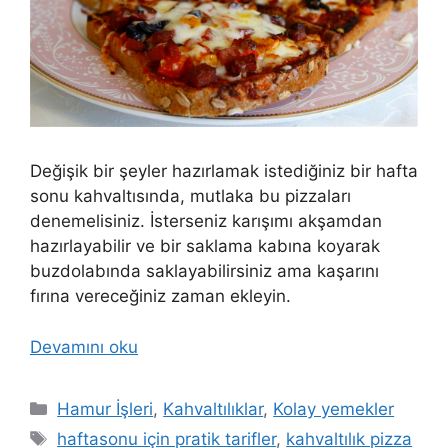
Değişik bir şeyler hazırlamak istediğiniz bir hafta
sonu kahvaltısında, mutlaka bu pizzaları
denemelisiniz. İsterseniz karışımı akşamdan
hazırlayabilir ve bir saklama kabına koyarak
buzdolabında saklayabilirsiniz ama kaşarını
fırına vereceğiniz zaman ekleyin.
Devamını oku
Kategoriler
Hamur İşleri
,
Kahvaltılıklar
,
Kolay yemekler
Etiketler
haftasonu için pratik tarifler
,
kahvaltılık pizza