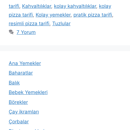
tarifi
,
Kahvaltılıklar
,
kolay kahvaltılıklar
,
kolay
pizza tarifi
,
Kolay yemekler
,
pratik pizza tarifi
,
resimli pizza tarifi
,
Tuzlular
7 Yorum
Ana Yemekler
Baharatlar
Balık
Bebek Yemekleri
Börekler
Çay ikramları
Çorbalar