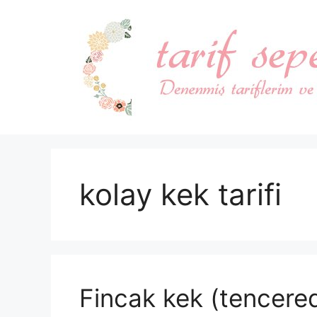
İçeriğe
atla
kolay kek tarifi
Fincak kek (tencere