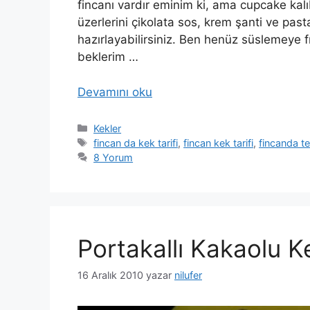
fincanı vardır eminim ki, ama cupcake kalıb
üzerlerini çikolata sos, krem şanti ve past
hazırlayabilirsiniz. Ben henüz süslemeye f
beklerim …
Devamını oku
Kategoriler
Kekler
Etiketler
fincan da kek tarifi
,
fincan kek tarifi
,
fincanda te
8 Yorum
Portakallı Kakaolu K
16 Aralık 2010
yazar
nilufer