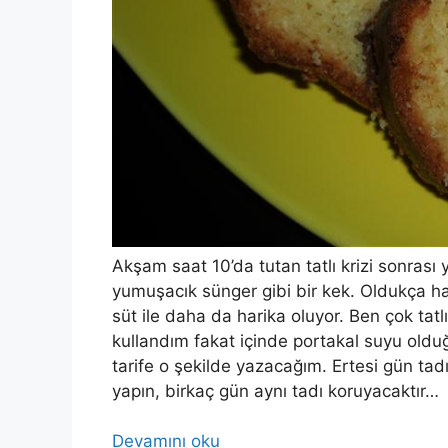
Akşam saat 10’da tutan tatlı krizi sonrası y
yumuşacık sünger gibi bir kek. Oldukça ha
süt ile daha da harika oluyor. Ben çok tat
kullandım fakat içinde portakal suyu olduğu
tarife o şekilde yazacağım. Ertesi gün tad
yapın, birkaç gün aynı tadı koruyacaktır…
Devamını oku