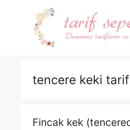
İçeriğe
atla
tencere keki tarif
Fincak kek (tencere