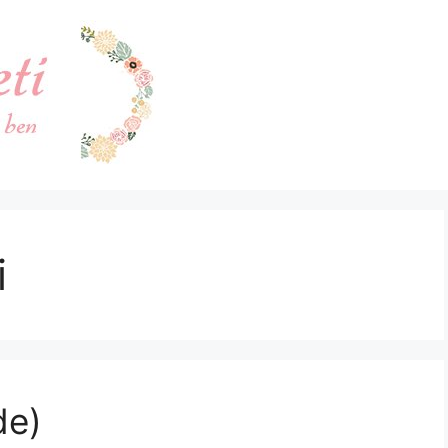
i
de)