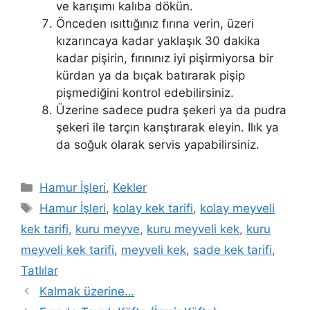
ve karışımı kalıba dökün.
Önceden ısıttığınız fırına verin, üzeri
kızarıncaya kadar yaklaşık 30 dakika
kadar pişirin, fırınınız iyi pişirmiyorsa bir
kürdan ya da bıçak batırarak pişip
pişmediğini kontrol edebilirsiniz.
Üzerine sadece pudra şekeri ya da pudra
şekeri ile tarçın karıştırarak eleyin. Ilık ya
da soğuk olarak servis yapabilirsiniz.
Kategoriler
Hamur İşleri
,
Kekler
Etiketler
Hamur İşleri
,
kolay kek tarifi
,
kolay meyveli
kek tarifi
,
kuru meyve
,
kuru meyveli kek
,
kuru
meyveli kek tarifi
,
meyveli kek
,
sade kek tarifi
,
Tatlılar
Kalmak üzerine…