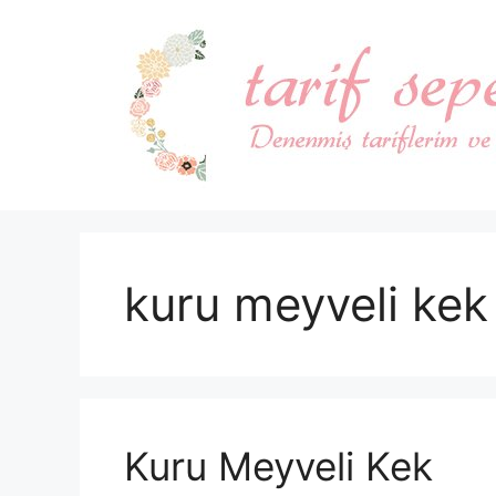
İçeriğe
atla
kuru meyveli kek
Kuru Meyveli Kek