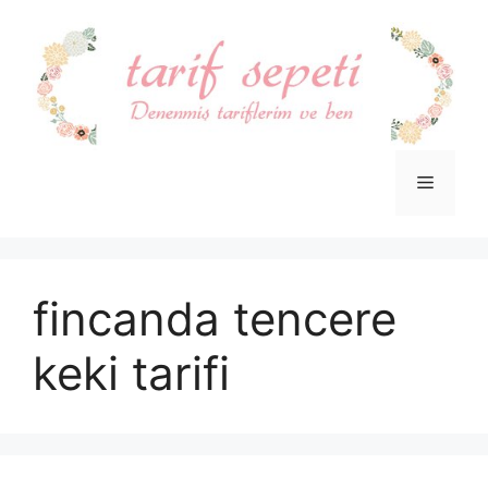
İçeriğe
atla
Menü
fincanda tencere
keki tarifi