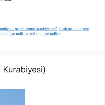
urabiyesi
,
az malzemeli kurabiye tarifi
,
basit un kurabiyesi
,
k kurabiye tarifi
,
resimli kurabiye tarifleri
 Kurabiyesi)