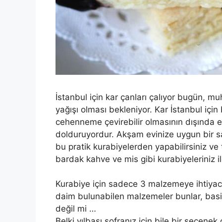
İstanbul için kar çanları çalıyor bugün, m
yağışı olması bekleniyor. Kar İstanbul için 
cehenneme çevirebilir olmasının dışında em
dolduruyordur. Akşam evinize uygun bir saa
bu pratik kurabiyelerden yapabilirsiniz v
bardak kahve ve mis gibi kurabiyeleriniz ile
Kurabiye için sadece 3 malzemeye ihtiyac
daim bulunabilen malzemeler bunlar, basi
değil mi …
Belki yılbaşı sofranız için bile bir seçenek o