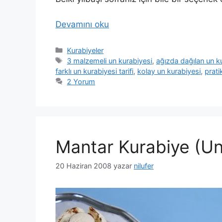
Devamını oku
Kategoriler
Kurabiyeler
Etiketler
3 malzemeli un kurabiyesi
,
ağızda dağılan un k
farklı un kurabiyesi tarifi
,
kolay un kurabiyesi
,
prati
2 Yorum
Mantar Kurabiye (Un
20 Haziran 2008
yazar
nilufer