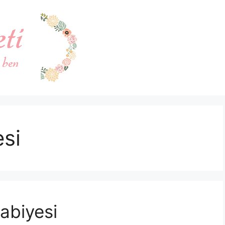
esi
abiyesi