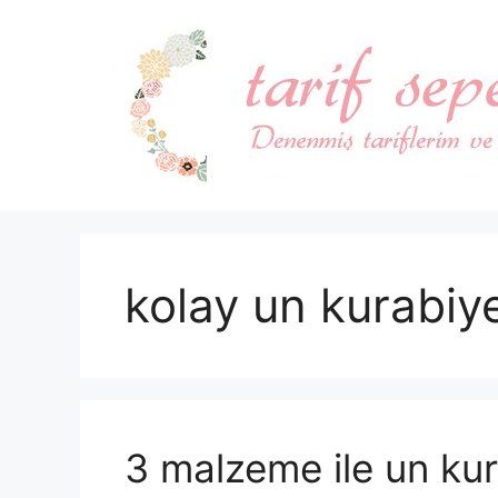
İçeriğe
atla
kolay un kurabiy
3 malzeme ile un kur