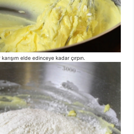
 karışım elde edinceye kadar çırpın.