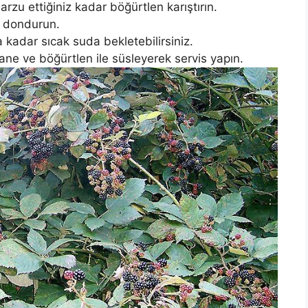
 arzu ettiğiniz kadar böğürtlen karıştırın.
i dondurun.
 kadar sıcak suda bekletebilirsiniz.
nane ve böğürtlen ile süsleyerek servis yapın.