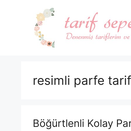
İçeriğe
atla
resimli parfe tarif
Böğürtlenli Kolay Pa