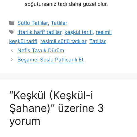
soğutursanız tadı daha güzel olur.
Kategoriler
Sütlü Tatlılar
,
Tatlılar
Etiketler
iftarlık hafif tatlılar
,
keşkül tarifi
,
resimli
keşkül tarifi
,
resimli sütlü tatlılar
,
Tatlılar
Nefis Tavuk Dürüm
Beşamel Soslu Patlıcanlı Et
“Keşkül (Keşkül-i
Şahane)” üzerine 3
yorum