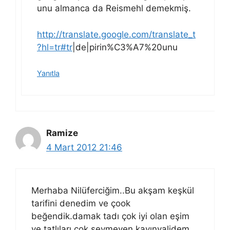
unu almanca da Reismehl demekmiş.
http://translate.google.com/translate_t
?hl=tr#tr
|de|pirin%C3%A7%20unu
Yanıtla
Ramize
4 Mart 2012 21:46
Merhaba Nilüferciğim..Bu akşam keşkül
tarifini denedim ve çook
beğendik.damak tadı çok iyi olan eşim
ve tatlıları çok sevmeyen kayınvalidem