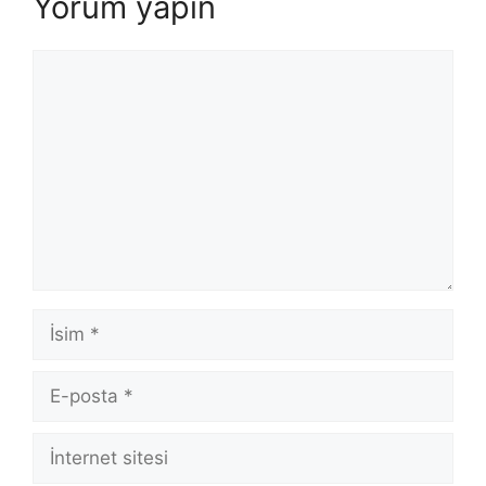
Yorum yapın
Yorum
İsim
E-
posta
İnternet
sitesi