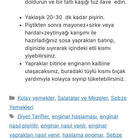
doldurun ve bir tatlı kaşığı tuz ilave edin.
Yaklaşık 20-30 dk kadar pişirin.
Piştikten sonra mayonez+sirke veya
hardal+zeytinyağı karışımı ile
hazırladığınız sosa yaprakları batırıp,
dişinizle sıyırarak içindeki etli kısmı
yiyebilirsiniz.
Yapraklar bitince enginarın kalbine
ulaşacaksınız, buradaki tüylü kısmı bıçak
yardımıyla kolayca sıyırıp tüketebilirsiniz.
Kategoriler
Kolay yemekler
,
Salatalar ve Mezeler
,
Sebze
Yemekleri
Etiketler
Diyet Tarifler
,
enginar haşlaması
,
enginar
nasıl pişirilir
,
enginar nasıl yenir
,
enginar
yaprakları nasıl yenir
,
haşlama enginar
,
Sebze