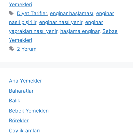
Yemekleri
Etiketler
Diyet Tarifler
,
enginar haşlaması
,
enginar
nasıl pişirilir
,
enginar nasıl yenir
,
enginar
yaprakları nasıl yenir
,
haşlama enginar
,
Sebze
Yemekleri
2 Yorum
Ana Yemekler
Baharatlar
Balık
Bebek Yemekleri
Börekler
Çay ikramları