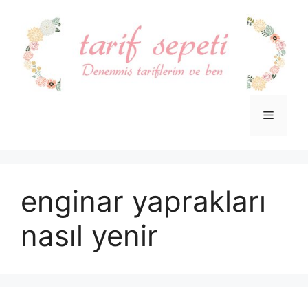
İçeriğe
atla
Menü
enginar yaprakları
nasıl yenir