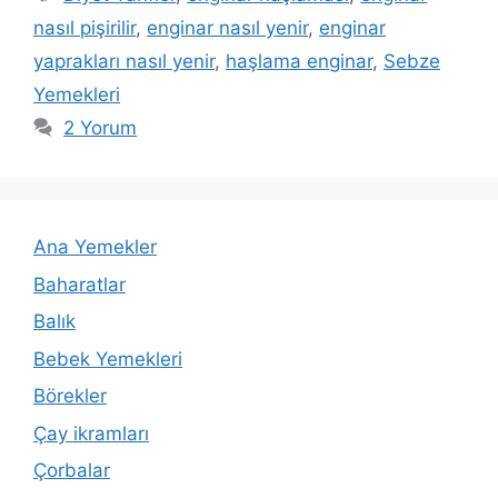
nasıl pişirilir
,
enginar nasıl yenir
,
enginar
yaprakları nasıl yenir
,
haşlama enginar
,
Sebze
Yemekleri
2 Yorum
Ana Yemekler
Baharatlar
Balık
Bebek Yemekleri
Börekler
Çay ikramları
Çorbalar