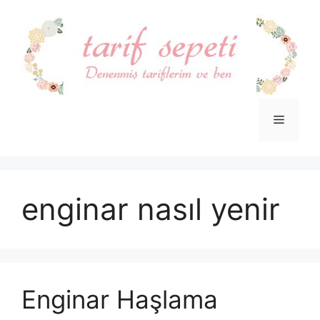
İçeriğe
atla
Menü
enginar nasıl yenir
Enginar Haşlama