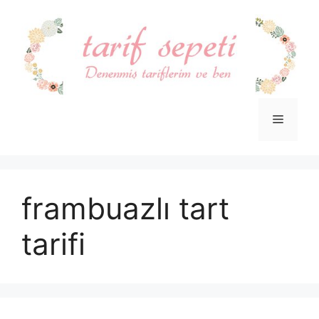
İçeriğe
atla
Menü
frambuazlı tart
tarifi