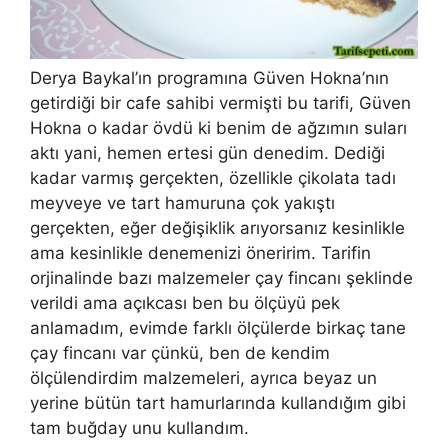
Derya Baykal’ın programına Güven Hokna’nın
getirdiği bir cafe sahibi vermişti bu tarifi, Güven
Hokna o kadar övdü ki benim de ağzımın suları
aktı yani, hemen ertesi gün denedim. Dediği
kadar varmış gerçekten, özellikle çikolata tadı
meyveye ve tart hamuruna çok yakıştı
gerçekten, eğer değişiklik arıyorsanız kesinlikle
ama kesinlikle denemenizi öneririm. Tarifin
orjinalinde bazı malzemeler çay fincanı şeklinde
verildi ama açıkcası ben bu ölçüyü pek
anlamadım, evimde farklı ölçülerde birkaç tane
çay fincanı var çünkü, ben de kendim
ölçülendirdim malzemeleri, ayrıca beyaz un
yerine bütün tart hamurlarında kullandığım gibi
tam buğday unu kullandım.