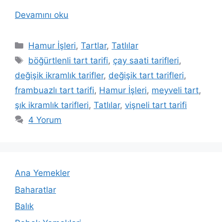
Devamını oku
Kategoriler
Hamur İşleri
,
Tartlar
,
Tatlılar
Etiketler
böğürtlenli tart tarifi
,
çay saati tarifleri
,
değişik ikramlık tarifler
,
değişik tart tarifleri
,
frambuazlı tart tarifi
,
Hamur İşleri
,
meyveli tart
,
şık ikramlık tarifleri
,
Tatlılar
,
vişneli tart tarifi
4 Yorum
Ana Yemekler
Baharatlar
Balık