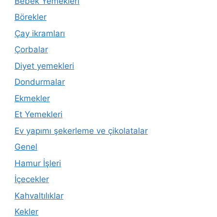
Bebek Yemekleri
Börekler
Çay ikramları
Çorbalar
Diyet yemekleri
Dondurmalar
Ekmekler
Et Yemekleri
Ev yapımı şekerleme ve çikolatalar
Genel
Hamur İşleri
İçecekler
Kahvaltılıklar
Kekler