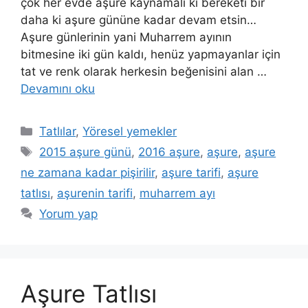
çok her evde aşure kaynamalı ki bereketi bir
daha ki aşure gününe kadar devam etsin…
Aşure günlerinin yani Muharrem ayının
bitmesine iki gün kaldı, henüz yapmayanlar için
tat ve renk olarak herkesin beğenisini alan …
Devamını oku
Kategoriler
Tatlılar
,
Yöresel yemekler
Etiketler
2015 aşure günü
,
2016 aşure
,
aşure
,
aşure
ne zamana kadar pişirilir
,
aşure tarifi
,
aşure
tatlısı
,
aşurenin tarifi
,
muharrem ayı
Yorum yap
Aşure Tatlısı