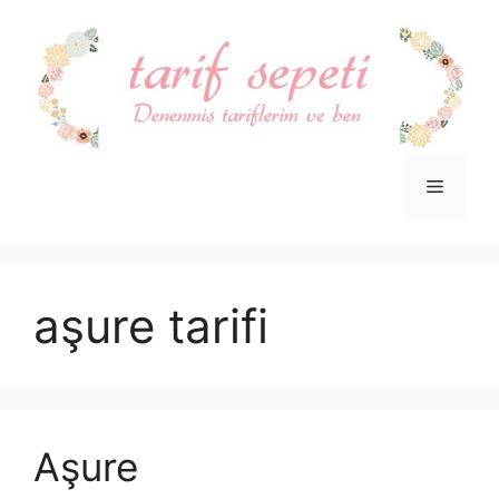
İçeriğe
atla
Menü
aşure tarifi
Aşure