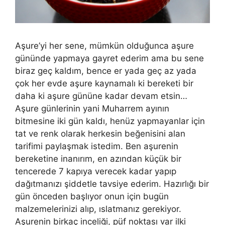
Aşure’yi her sene, mümkün olduğunca aşure
gününde yapmaya gayret ederim ama bu sene
biraz geç kaldım, bence er yada geç az yada
çok her evde aşure kaynamalı ki bereketi bir
daha ki aşure gününe kadar devam etsin…
Aşure günlerinin yani Muharrem ayının
bitmesine iki gün kaldı, henüz yapmayanlar için
tat ve renk olarak herkesin beğenisini alan
tarifimi paylaşmak istedim. Ben aşurenin
bereketine inanırım, en azından küçük bir
tencerede 7 kapıya verecek kadar yapıp
dağıtmanızı şiddetle tavsiye ederim. Hazırlığı bir
gün önceden başlıyor onun için bugün
malzemelerinizi alıp, ıslatmanız gerekiyor.
Aşurenin birkaç inceliği, püf noktası var ilki