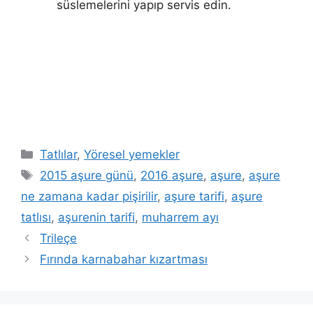
süslemelerini yapıp servis edin.
Kategoriler
Tatlılar
,
Yöresel yemekler
Etiketler
2015 aşure günü
,
2016 aşure
,
aşure
,
aşure
ne zamana kadar pişirilir
,
aşure tarifi
,
aşure
tatlısı
,
aşurenin tarifi
,
muharrem ayı
Trileçe
Fırında karnabahar kızartması