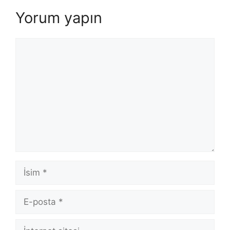
Yorum yapın
Yorum
İsim
E-
posta
İnternet