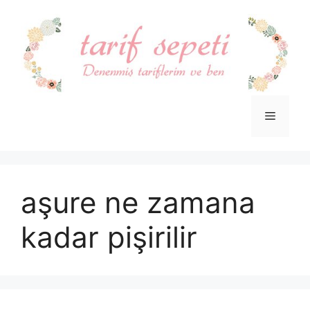
İçeriğe
atla
Menü
aşure ne zamana
kadar pişirilir