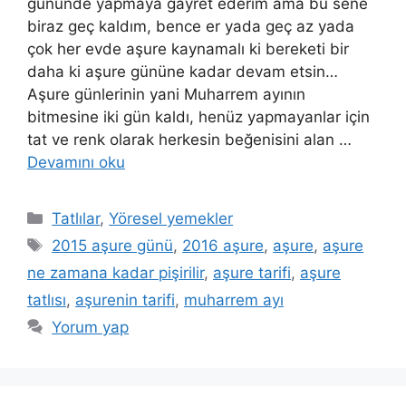
gününde yapmaya gayret ederim ama bu sene
biraz geç kaldım, bence er yada geç az yada
çok her evde aşure kaynamalı ki bereketi bir
daha ki aşure gününe kadar devam etsin…
Aşure günlerinin yani Muharrem ayının
bitmesine iki gün kaldı, henüz yapmayanlar için
tat ve renk olarak herkesin beğenisini alan …
Devamını oku
Kategoriler
Tatlılar
,
Yöresel yemekler
Etiketler
2015 aşure günü
,
2016 aşure
,
aşure
,
aşure
ne zamana kadar pişirilir
,
aşure tarifi
,
aşure
tatlısı
,
aşurenin tarifi
,
muharrem ayı
Yorum yap