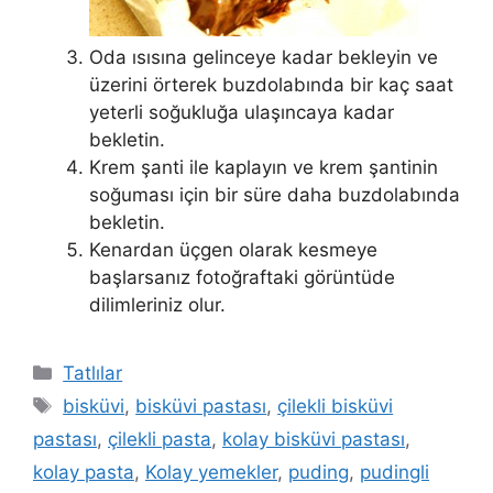
Oda ısısına gelinceye kadar bekleyin ve
üzerini örterek buzdolabında bir kaç saat
yeterli soğukluğa ulaşıncaya kadar
bekletin.
Krem şanti ile kaplayın ve krem şantinin
soğuması için bir süre daha buzdolabında
bekletin.
Kenardan üçgen olarak kesmeye
başlarsanız fotoğraftaki görüntüde
dilimleriniz olur.
Kategoriler
Tatlılar
Etiketler
bisküvi
,
bisküvi pastası
,
çilekli bisküvi
pastası
,
çilekli pasta
,
kolay bisküvi pastası
,
kolay pasta
,
Kolay yemekler
,
puding
,
pudingli