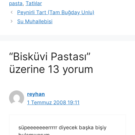
pasta
,
Tatlılar
Peynirli Tart (Tam Buğday Unlu)
Su Muhallebisi
“Bisküvi Pastası”
üzerine 13 yorum
reyhan
1 Temmuz 2008 19:11
süpeeeeeeerrrrr diyecek başka bişiy