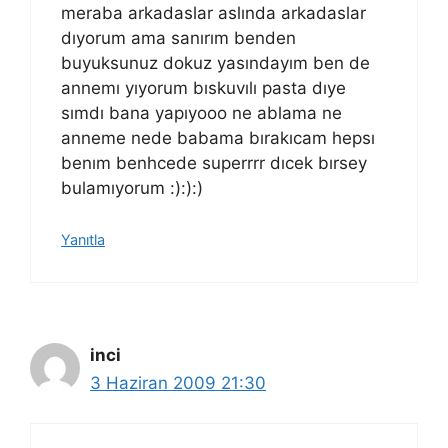
meraba arkadaslar aslında arkadaslar
dıyorum ama sanırım benden
buyuksunuz dokuz yasındayım ben de
annemı yıyorum bıskuvılı pasta dıye
sımdı bana yapıyooo ne ablama ne
anneme nede babama bırakıcam hepsı
benım benhcede superrrr dıcek bırsey
bulamıyorum :):):)
Yanıtla
inci
3 Haziran 2009 21:30