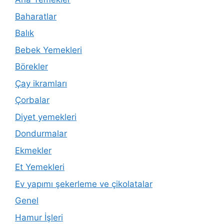
Baharatlar
Balık
Bebek Yemekleri
Börekler
Çay ikramları
Çorbalar
Diyet yemekleri
Dondurmalar
Ekmekler
Et Yemekleri
Ev yapımı şekerleme ve çikolatalar
Genel
Hamur İşleri