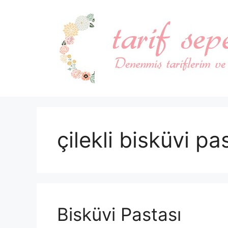
İçeriğe
atla
çilekli bisküvi pa
Bisküvi Pastası