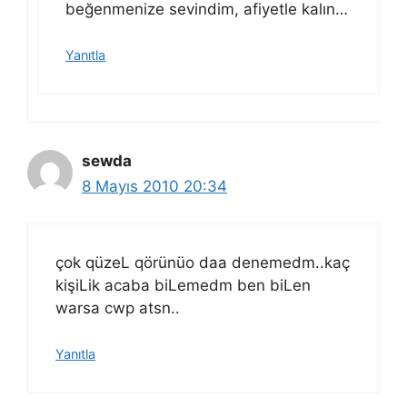
beğenmenize sevindim, afiyetle kalın…
Yanıtla
sewda
8 Mayıs 2010 20:34
çok qüzeL qörünüo daa denemedm..kaç
kişiLik acaba biLemedm ben biLen
warsa cwp atsn..
Yanıtla