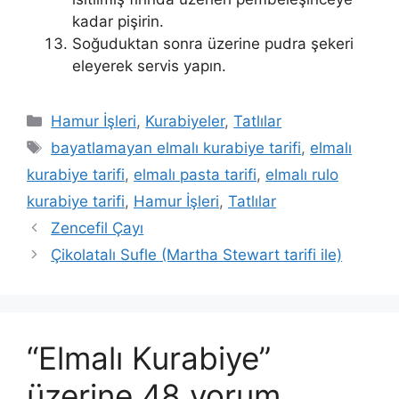
kadar pişirin.
Soğuduktan sonra üzerine pudra şekeri
eleyerek servis yapın.
Kategoriler
Hamur İşleri
,
Kurabiyeler
,
Tatlılar
Etiketler
bayatlamayan elmalı kurabiye tarifi
,
elmalı
kurabiye tarifi
,
elmalı pasta tarifi
,
elmalı rulo
kurabiye tarifi
,
Hamur İşleri
,
Tatlılar
Zencefil Çayı
Çikolatalı Sufle (Martha Stewart tarifi ile)
“Elmalı Kurabiye”
üzerine 48 yorum