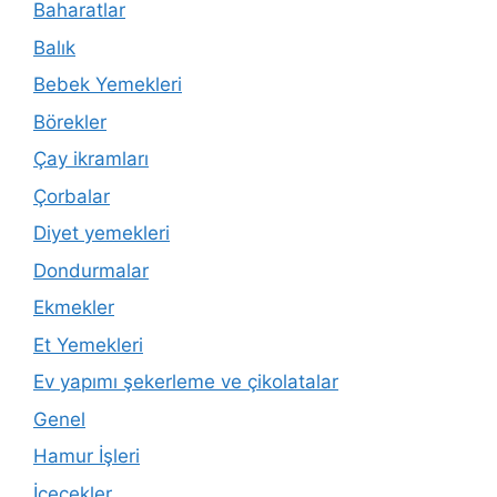
Baharatlar
Balık
Bebek Yemekleri
Börekler
Çay ikramları
Çorbalar
Diyet yemekleri
Dondurmalar
Ekmekler
Et Yemekleri
Ev yapımı şekerleme ve çikolatalar
Genel
Hamur İşleri
İçecekler