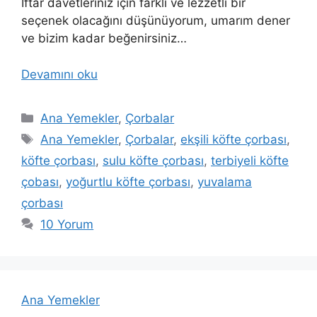
İftar davetleriniz için farklı ve lezzetli bir
seçenek olacağını düşünüyorum, umarım dener
ve bizim kadar beğenirsiniz…
Devamını oku
Kategoriler
Ana Yemekler
,
Çorbalar
Etiketler
Ana Yemekler
,
Çorbalar
,
ekşili köfte çorbası
,
köfte çorbası
,
sulu köfte çorbası
,
terbiyeli köfte
çobası
,
yoğurtlu köfte çorbası
,
yuvalama
çorbası
10 Yorum
Ana Yemekler