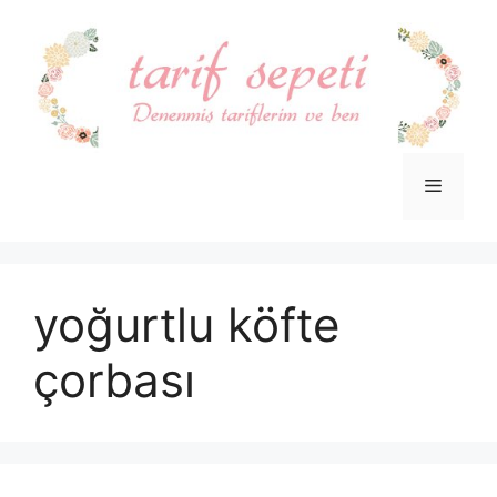
İçeriğe
atla
Menü
yoğurtlu köfte
çorbası