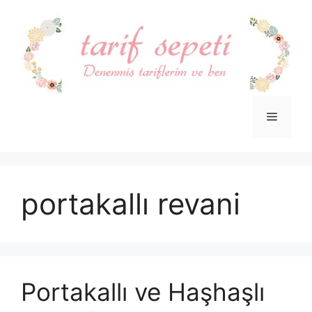
İçeriğe
atla
Menü
portakallı revani
Portakallı ve Haşhaşlı