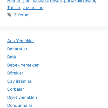
Hamur İşleri
,
haşhaşlı revani
,
portakallı revani
,
Tatlılar
,
yaz tatlıları
2 Yorum
Ana Yemekler
Baharatlar
Balık
Bebek Yemekleri
Börekler
Çay ikramları
Çorbalar
Diyet yemekleri
Dondurmalar