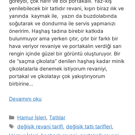
göreydi, çok hafif ve bol portakallı. Yaz-kış
yenilebilecek bir tatlıdır revani, kışın biraz ılık ve
yanında kaymak ile, yazın da buzdolabında
soğutarak ve dondurma ile servis yapmanızı
öneririm. Haşhaş tadına birebir katkıda
bulunmuyor ama yerken çıtır, çıtır bir farklı bir
hava veriyor revaniye ve portakalın verdiği sarı
rengin içinde güzel bir görüntü oluşturuyor. Bir
de “saçma çikolata” denilen haşhaş kadar minik
çikolatalarla denemek istiyorum revaniyi,
portakal ve çikolatayı çok yakıştırıyorum
birbirine…
Devamını oku
Kategoriler
Hamur İşleri
,
Tatlılar
Etiketler
değişik revani tarifi
,
değişik tatlı tarifleri
,