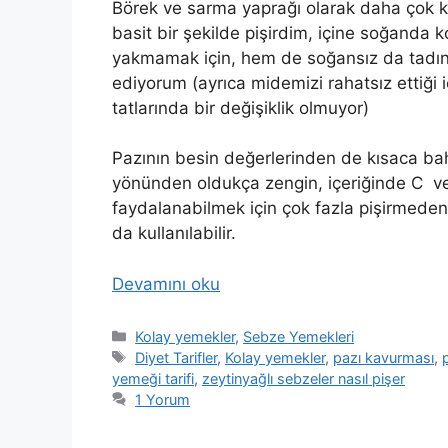
Börek ve sarma yaprağı olarak daha çok k
basit bir şekilde pişirdim, içine soğanda
yakmamak için, hem de soğansız da tadın
ediyorum (ayrıca midemizi rahatsız ettiği
tatlarında bir değişiklik olmuyor)
Pazının besin değerlerinden de kısaca bah
yönünden oldukça zengin, içeriğinde C v
faydalanabilmek için çok fazla pişirmeden t
da kullanılabilir.
Devamını oku
Kategoriler
Kolay yemekler
,
Sebze Yemekleri
Etiketler
Diyet Tarifler
,
Kolay yemekler
,
pazı kavurması
,
p
yemeği tarifi
,
zeytinyağlı sebzeler nasıl pişer
1 Yorum