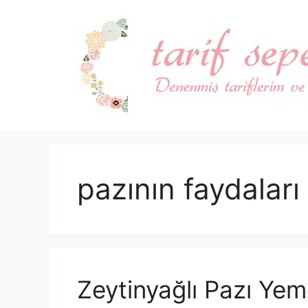
İçeriğe
atla
pazının faydaları
Zeytinyağlı Pazı Yem