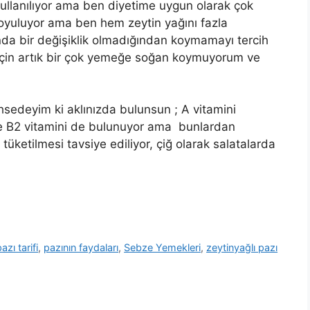
ullanılıyor ama ben diyetime uygun olarak çok
 koyuluyor ama ben hem zeytin yağını fazla
da bir değişiklik olmadığından koymamayı tercih
 için artık bir çok yemeğe soğan koymuyorum ve
sedeyim ki aklınızda bulunsun ; A vitamini
e B2 vitamini de bulunuyor ama bunlardan
üketilmesi tavsiye ediliyor, çiğ olarak salatalarda
azı tarifi
,
pazının faydaları
,
Sebze Yemekleri
,
zeytinyağlı pazı