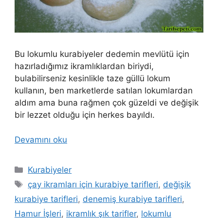
Bu lokumlu kurabiyeler dedemin mevlütü için
hazırladığımız ikramlıklardan biriydi,
bulabilirseniz kesinlikle taze güllü lokum
kullanın, ben marketlerde satılan lokumlardan
aldım ama buna rağmen çok güzeldi ve değişik
bir lezzet olduğu için herkes bayıldı.
Devamını oku
Kategoriler
Kurabiyeler
Etiketler
çay ikramları için kurabiye tarifleri
,
değişik
kurabiye tarifleri
,
denemiş kurabiye tarifleri
,
Hamur İşleri
,
ikramlık şık tarifler
,
lokumlu