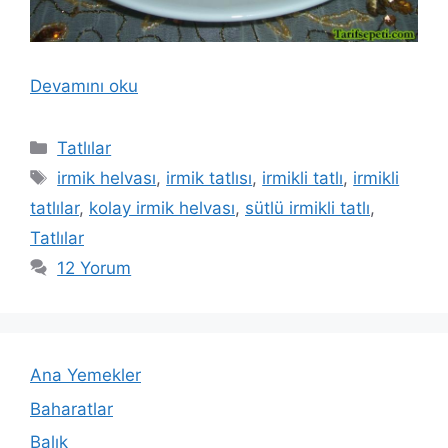
Devamını oku
Kategoriler
Tatlılar
Etiketler
irmik helvası
,
irmik tatlısı
,
irmikli tatlı
,
irmikli
tatlılar
,
kolay irmik helvası
,
sütlü irmikli tatlı
,
Tatlılar
12 Yorum
Ana Yemekler
Baharatlar
Balık