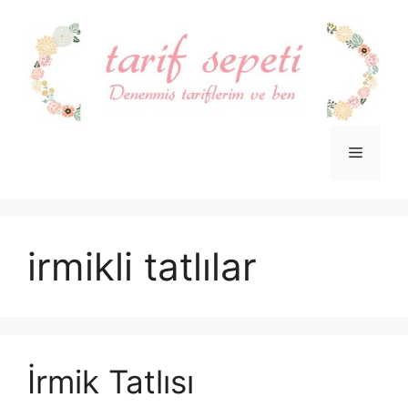
İçeriğe
atla
Menü
irmikli tatlılar
İrmik Tatlısı