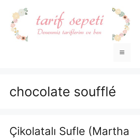
İçeriğe
atla
Menü
chocolate soufflé
Çikolatalı Sufle (Martha