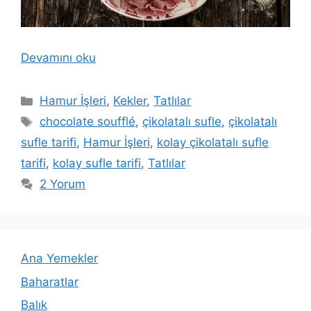
Devamını oku
Kategoriler
Hamur İşleri
,
Kekler
,
Tatlılar
Etiketler
chocolate soufflé
,
çikolatalı sufle
,
çikolatalı
sufle tarifi
,
Hamur İşleri
,
kolay çikolatalı sufle
tarifi
,
kolay sufle tarifi
,
Tatlılar
2 Yorum
Ana Yemekler
Baharatlar
Balık