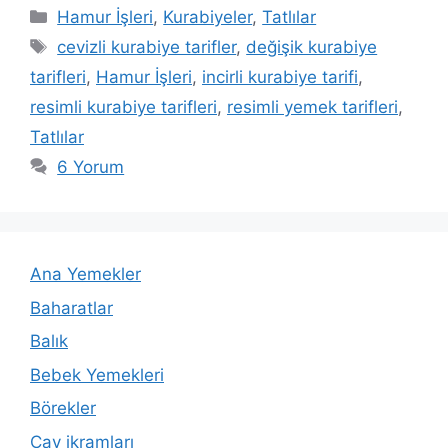
Kategoriler
Hamur İşleri
,
Kurabiyeler
,
Tatlılar
Etiketler
cevizli kurabiye tarifler
,
değişik kurabiye
tarifleri
,
Hamur İşleri
,
incirli kurabiye tarifi
,
resimli kurabiye tarifleri
,
resimli yemek tarifleri
,
Tatlılar
6 Yorum
Ana Yemekler
Baharatlar
Balık
Bebek Yemekleri
Börekler
Çay ikramları