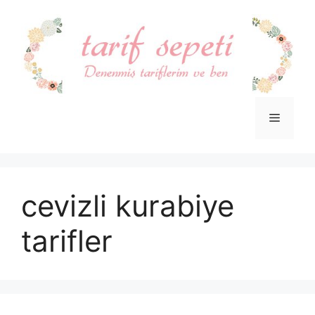
İçeriğe
atla
Menü
cevizli kurabiye
tarifler