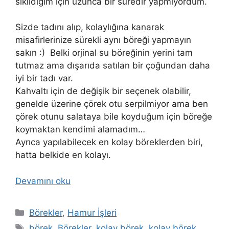
sıkıldığım için uzunca bir süredir yapmıyordum.
Sizde tadını alıp, kolaylığına kanarak
misafirlerinize sürekli aynı böreği yapmayın
sakın :) Belki orjinal su böreğinin yerini tam
tutmaz ama dışarıda satılan bir çoğundan daha
iyi bir tadı var.
Kahvaltı için de değişik bir seçenek olabilir,
genelde üzerine çörek otu serpilmiyor ama ben
çörek otunu salataya bile koyduğum için böreğe
koymaktan kendimi alamadım…
Ayrıca yapılabilecek en kolay böreklerden biri,
hatta belkide en kolayı.
Devamını oku
Kategoriler
Börekler
,
Hamur İşleri
Etiketler
börek
,
Börekler
,
kolay börek
,
kolay börek