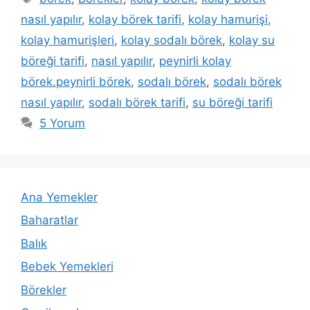
nasıl yapılır
,
kolay börek tarifi
,
kolay hamurişi
,
kolay hamurişleri
,
kolay sodalı börek
,
kolay su
böreği tarifi
,
nasıl yapılır
,
peynirli kolay
börek.peynirli börek
,
sodalı börek
,
sodalı börek
nasıl yapılır
,
sodalı börek tarifi
,
su böreği tarifi
5 Yorum
Ana Yemekler
Baharatlar
Balık
Bebek Yemekleri
Börekler