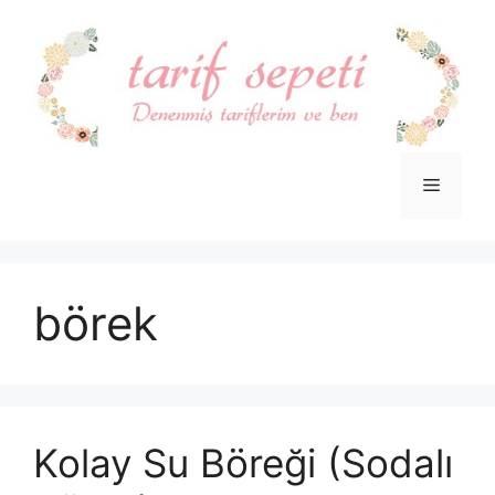
İçeriğe
atla
Menü
börek
Kolay Su Böreği (Sodalı