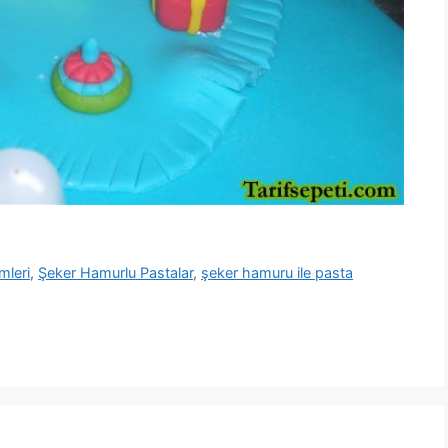
mleri
,
Şeker Hamurlu Pastalar
,
şeker hamuru ile pasta