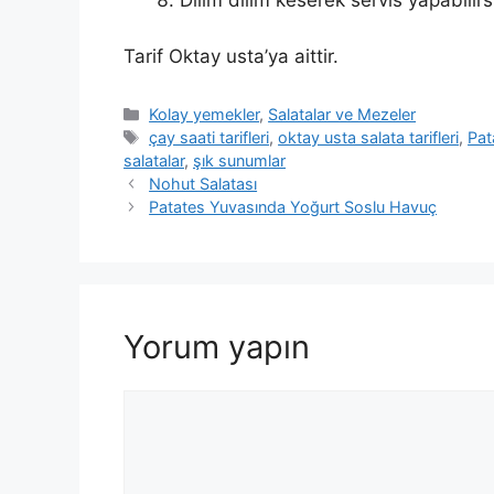
Dilim dilim keserek servis yapabilirs
Tarif Oktay usta’ya aittir.
Kategoriler
Kolay yemekler
,
Salatalar ve Mezeler
Etiketler
çay saati tarifleri
,
oktay usta salata tarifleri
,
Pat
salatalar
,
şık sunumlar
Nohut Salatası
Patates Yuvasında Yoğurt Soslu Havuç
Yorum yapın
Yorum