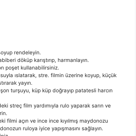
 soyup rendeleyin.
abiberi döküp karıştırıp, harmanlayın.
n poşet kullanabilirsiniz.
i suyla ıslatarak, stre. filmin üzerine koyup, küçük
tırarak yayın.
şon turşuyu, küp küp doğrayıp patatesli harcın
eki streç film yardımıyla rulo yaparak sarın ve
in.
ki filmi açın ve ince ince kıyılmış maydonozu
ydonozun ruloya iyice yapışmasını sağlayın.