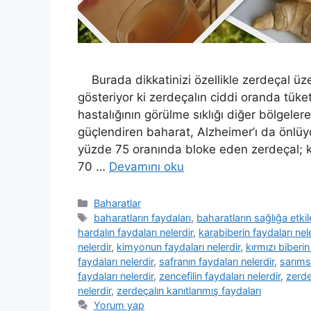
Burada dikkatinizi özellikle zerdeçal üze
gösteriyor ki zerdeçalın ciddi oranda tüke
hastalığının görülme sıklığı diğer bölgeler
güçlendiren baharat, Alzheimer’ı da önlü
yüzde 75 oranında bloke eden zerdeçal; 
70 …
Devamını oku
Kategoriler
Baharatlar
Etiketler
baharatların faydaları
,
baharatların sağlığa etkil
hardalın faydaları nelerdir
,
karabiberin faydaları nel
nelerdir
,
kimyonun faydaları nelerdir
,
kırmızı biberin
faydaları nelerdir
,
safranın faydaları nelerdir
,
sarımsa
faydaları nelerdir
,
zencefilin faydaları nelerdir
,
zerde
nelerdir
,
zerdeçalın kanıtlanmış faydaları
Yorum yap