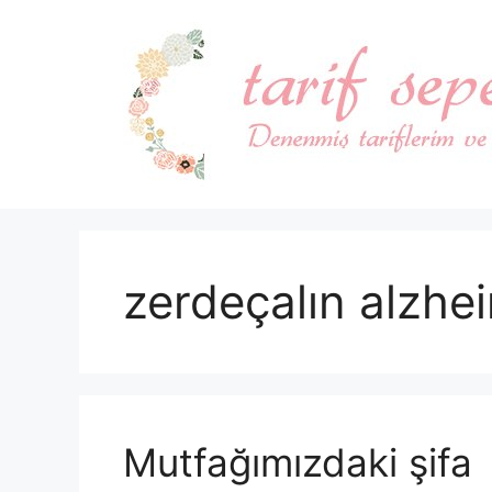
İçeriğe
atla
zerdeçalın alzhei
Mutfağımızdaki şifa