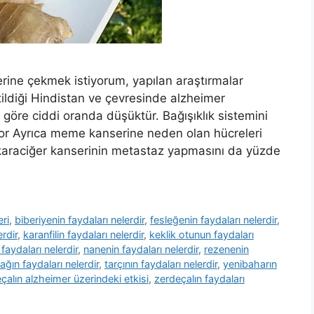
rine çekmek istiyorum, yapılan araştırmalar
tildiği Hindistan ve çevresinde alzheimer
e göre ciddi oranda düşüktür. Bağışıklık sistemini
yor Ayrıca meme kanserine neden olan hücreleri
karaciğer kanserinin metastaz yapmasını da yüzde
eri
,
biberiyenin faydaları nelerdir
,
fesleğenin faydaları nelerdir
,
erdir
,
karanfilin faydaları nelerdir
,
keklik otunun faydaları
 faydaları nelerdir
,
nanenin faydaları nelerdir
,
rezenenin
ğın faydaları nelerdir
,
tarçının faydaları nelerdir
,
yenibaharın
çalın alzheimer üzerindeki etkisi
,
zerdeçalın faydaları