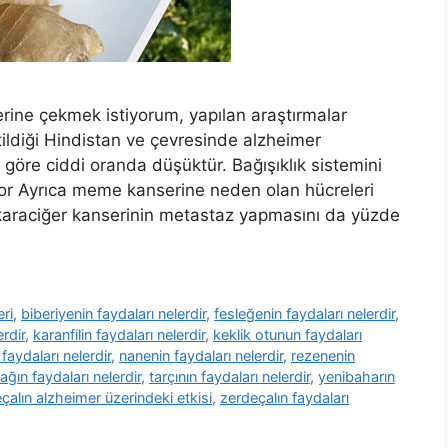
rine çekmek istiyorum, yapılan araştırmalar
tildiği Hindistan ve çevresinde alzheimer
e göre ciddi oranda düşüktür. Bağışıklık sistemini
yor Ayrıca meme kanserine neden olan hücreleri
karaciğer kanserinin metastaz yapmasını da yüzde
eri
,
biberiyenin faydaları nelerdir
,
fesleğenin faydaları nelerdir
,
erdir
,
karanfilin faydaları nelerdir
,
keklik otunun faydaları
 faydaları nelerdir
,
nanenin faydaları nelerdir
,
rezenenin
ğın faydaları nelerdir
,
tarçının faydaları nelerdir
,
yenibaharın
çalın alzheimer üzerindeki etkisi
,
zerdeçalın faydaları