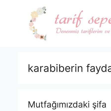
İçeriğe
atla
karabiberin fayda
Mutfağımızdaki şifa