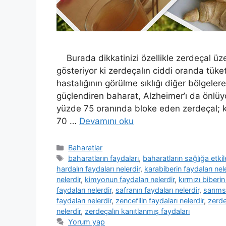
Burada dikkatinizi özellikle zerdeçal üze
gösteriyor ki zerdeçalın ciddi oranda tüke
hastalığının görülme sıklığı diğer bölgeler
güçlendiren baharat, Alzheimer’ı da önlü
yüzde 75 oranında bloke eden zerdeçal; 
70 …
Devamını oku
Kategoriler
Baharatlar
Etiketler
baharatların faydaları
,
baharatların sağlığa etkil
hardalın faydaları nelerdir
,
karabiberin faydaları nel
nelerdir
,
kimyonun faydaları nelerdir
,
kırmızı biberin
faydaları nelerdir
,
safranın faydaları nelerdir
,
sarımsa
faydaları nelerdir
,
zencefilin faydaları nelerdir
,
zerde
nelerdir
,
zerdeçalın kanıtlanmış faydaları
Yorum yap