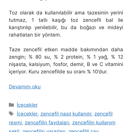
Toz olarak da kullanılabilir ama tazesinin yerini
tutmaz, 1 tatlı kaşığı toz zencefil bal ile
karıştırılıp yenilebilir, bu da boğazı ve mideyi
rahatlatan bir yöntem.
Taze zencefil etken madde bakımından daha
zengin; % 80 su, % 2 protein, % 1 yağ, % 12
nişasta, kalsiyum, fosfor, demir, B ve C vitamini
içeriyor. Kuru zencefilde su oranı % 10’dur.
Devamını oku
Kategoriler
İçecekler
Etiketler
İçecekler
,
zencefil nasıl kullanılır
,
zencefil
resmi
,
zencefilin faydaları
,
zencefilin kullanım
şekli
,
zencefilin yararları
,
zencefilli çay