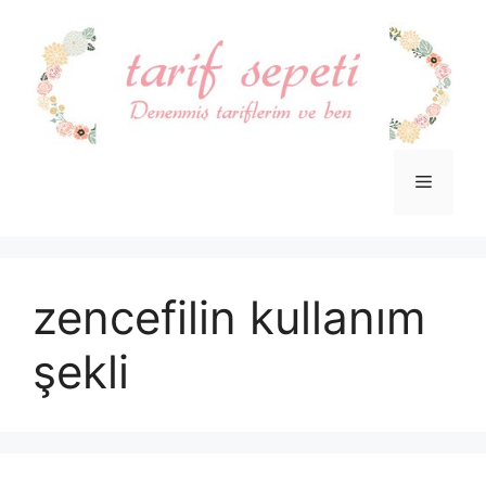
İçeriğe
atla
Menü
zencefilin kullanım
şekli