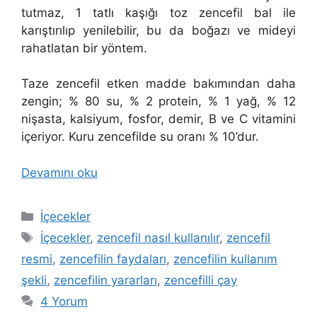
tutmaz, 1 tatlı kaşığı toz zencefil bal ile
karıştırılıp yenilebilir, bu da boğazı ve mideyi
rahatlatan bir yöntem.
Taze zencefil etken madde bakımından daha
zengin; % 80 su, % 2 protein, % 1 yağ, % 12
nişasta, kalsiyum, fosfor, demir, B ve C vitamini
içeriyor. Kuru zencefilde su oranı % 10’dur.
Devamını oku
Kategoriler
İçecekler
Etiketler
İçecekler
,
zencefil nasıl kullanılır
,
zencefil
resmi
,
zencefilin faydaları
,
zencefilin kullanım
şekli
,
zencefilin yararları
,
zencefilli çay
4 Yorum