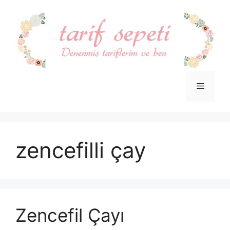
İçeriğe
atla
Menü
zencefilli çay
Zencefil Çayı