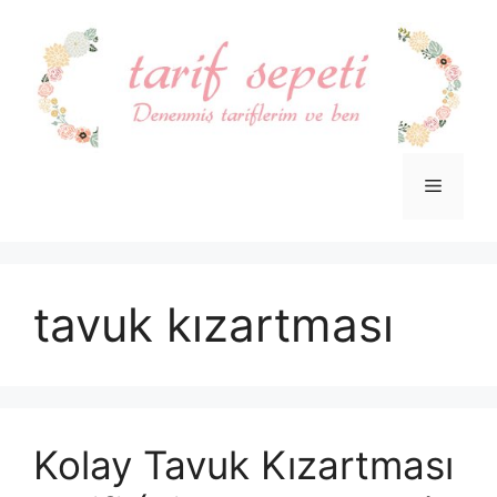
İçeriğe
atla
Menü
tavuk kızartması
Kolay Tavuk Kızartması