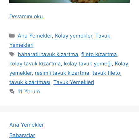
Devamını oku
Kategoriler
Ana Yemekler
,
Kolay yemekler
,
Tavuk
Yemekleri
Etiketler
baharatlı tavuk kızartma
,
fileto kızartma
,
kolay tavuk kızartma
,
kolay tavuk yemeği
,
Kolay
yemekler
,
resimli tavuk kızartma
,
tavuk fileto
,
tavuk kızartması
,
Tavuk Yemekleri
11 Yorum
Ana Yemekler
Baharatlar