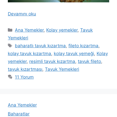
Devamını oku
Kategoriler
Ana Yemekler
,
Kolay yemekler
,
Tavuk
Yemekleri
Etiketler
baharatlı tavuk kızartma
,
fileto kızartma
,
kolay tavuk kızartma
,
kolay tavuk yemeği
,
Kolay
yemekler
,
resimli tavuk kızartma
,
tavuk fileto
,
tavuk kızartması
,
Tavuk Yemekleri
11 Yorum
Ana Yemekler
Baharatlar