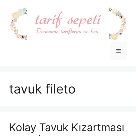
İçeriğe
atla
Menü
tavuk fileto
Kolay Tavuk Kızartması