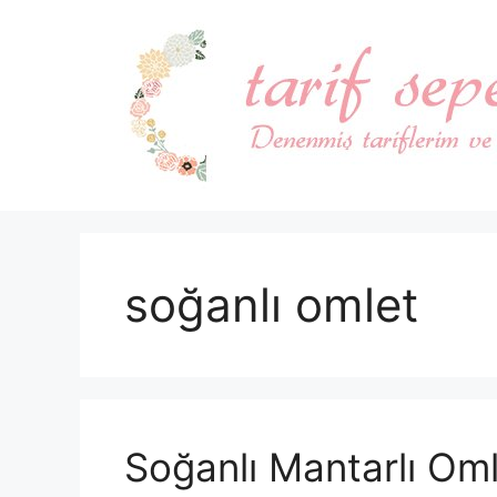
İçeriğe
atla
soğanlı omlet
Soğanlı Mantarlı Om