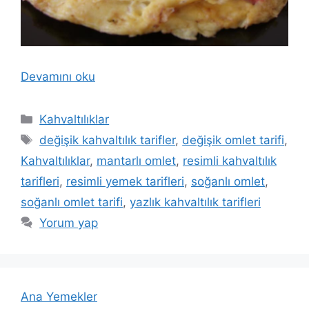
Devamını oku
Kategoriler
Kahvaltılıklar
Etiketler
değişik kahvaltılık tarifler
,
değişik omlet tarifi
,
Kahvaltılıklar
,
mantarlı omlet
,
resimli kahvaltılık
tarifleri
,
resimli yemek tarifleri
,
soğanlı omlet
,
soğanlı omlet tarifi
,
yazlık kahvaltılık tarifleri
Yorum yap
Ana Yemekler