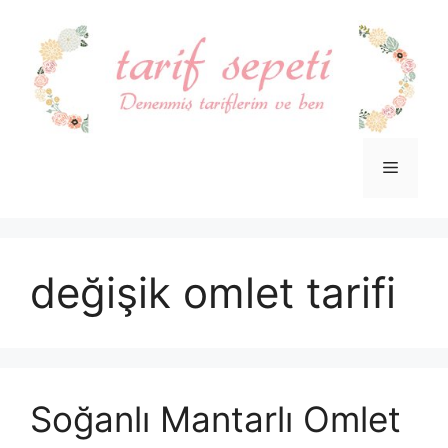
İçeriğe
atla
Menü
değişik omlet tarifi
Soğanlı Mantarlı Omlet