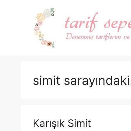
İçeriğe
atla
simit sarayındaki 
Karışık Simit