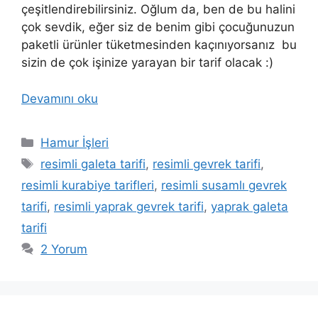
çeşitlendirebilirsiniz. Oğlum da, ben de bu halini
çok sevdik, eğer siz de benim gibi çocuğunuzun
paketli ürünler tüketmesinden kaçınıyorsanız bu
sizin de çok işinize yarayan bir tarif olacak :)
Devamını oku
Kategoriler
Hamur İşleri
Etiketler
resimli galeta tarifi
,
resimli gevrek tarifi
,
resimli kurabiye tarifleri
,
resimli susamlı gevrek
tarifi
,
resimli yaprak gevrek tarifi
,
yaprak galeta
tarifi
2 Yorum