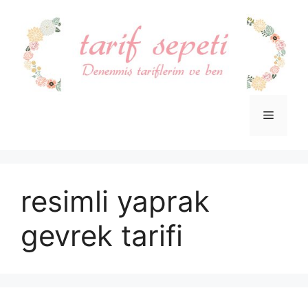
İçeriğe
atla
Menü
resimli yaprak
gevrek tarifi