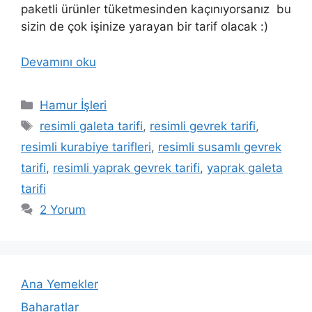
paketli ürünler tüketmesinden kaçınıyorsanız bu
sizin de çok işinize yarayan bir tarif olacak :)
Devamını oku
Kategoriler
Hamur İşleri
Etiketler
resimli galeta tarifi
,
resimli gevrek tarifi
,
resimli kurabiye tarifleri
,
resimli susamlı gevrek
tarifi
,
resimli yaprak gevrek tarifi
,
yaprak galeta
tarifi
2 Yorum
Ana Yemekler
Baharatlar