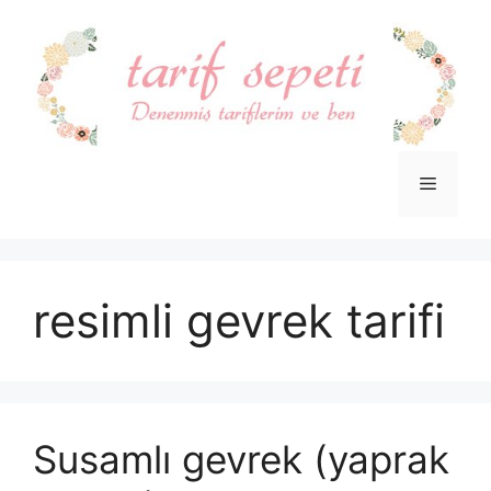
İçeriğe
atla
Menü
resimli gevrek tarifi
Susamlı gevrek (yaprak