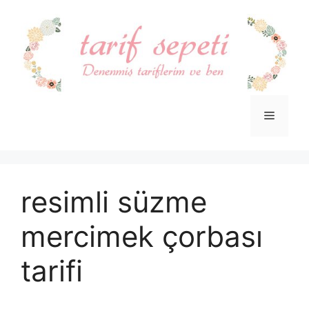
İçeriğe
atla
Menü
resimli süzme
mercimek çorbası
tarifi