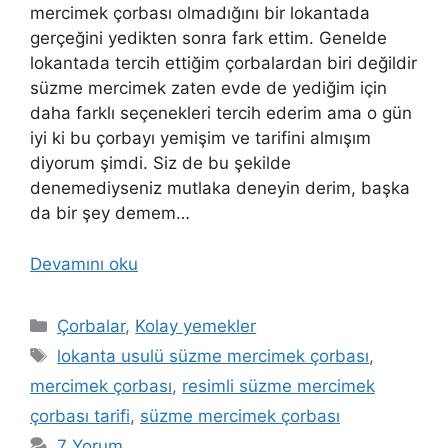
mercimek çorbası olmadığını bir lokantada
gerçeğini yedikten sonra fark ettim. Genelde
lokantada tercih ettiğim çorbalardan biri değildir
süzme mercimek zaten evde de yediğim için
daha farklı seçenekleri tercih ederim ama o gün
iyi ki bu çorbayı yemişim ve tarifini almışım
diyorum şimdi. Siz de bu şekilde
denemediyseniz mutlaka deneyin derim, başka
da bir şey demem…
Devamını oku
Kategoriler
Çorbalar
,
Kolay yemekler
Etiketler
lokanta usulü süzme mercimek çorbası
,
mercimek çorbası
,
resimli süzme mercimek
çorbası tarifi
,
süzme mercimek çorbası
7 Yorum