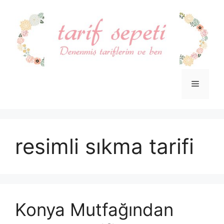
İçeriğe
atla
Menü
resimli sıkma tarifi
Konya Mutfağından