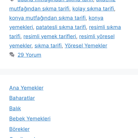
mutfağından sıkma tarifi
,
kolay sıkma tarifi
,
konya mutfağından sıkma tarifi
,
konya
yemekleri
,
patatesli sıkma tarifi
,
resimli sıkma
tarifi
,
resimli yemek tarifleri
,
resimli yöresel
yemekler
,
sıkma tarifi
,
Yöresel Yemekler
29 Yorum
Ana Yemekler
Baharatlar
Balık
Bebek Yemekleri
Börekler