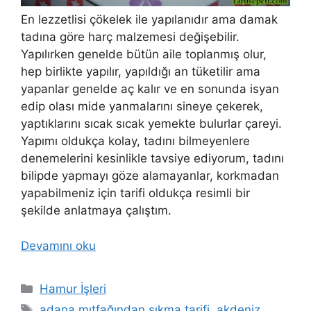
En lezzetlisi çökelek ile yapılanıdır ama damak
tadına göre harç malzemesi değişebilir.
Yapılırken genelde bütün aile toplanmış olur,
hep birlikte yapılır, yapıldığı an tüketilir ama
yapanlar genelde aç kalır ve en sonunda isyan
edip olası mide yanmalarını sineye çekerek,
yaptıklarını sıcak sıcak yemekte bulurlar çareyi.
Yapımı oldukça kolay, tadını bilmeyenlere
denemelerini kesinlikle tavsiye ediyorum, tadını
bilipde yapmayı göze alamayanlar, korkmadan
yapabilmeniz için tarifi oldukça resimli bir
şekilde anlatmaya çalıştım.
Devamını oku
Kategoriler
Hamur İşleri
Etiketler
adana mıtfağından sıkma tarifi
,
akdeniz