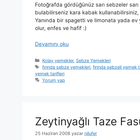
Fotoğrafda gördüğünüz sarı sebzeler sar
bulabilirseniz kara kabak kullanabilirsiniz
Yanında bir spagetti ve limonata yada ev y
olur, enfes ve hafif :)
Devamını oku
Kategoriler
Kolay yemekler
,
Sebze Yemekleri
Etiketler
fırında sebze yemekleri
,
fırında sebzeli yemek ta
yemek tarifleri
Yorum yap
Zeytinyağlı Taze Fas
25 Haziran 2008
yazar
nilufer