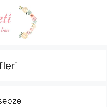
leri
 sebze