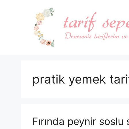
İçeriğe
atla
pratik yemek tarif
Fırında peynir soslu