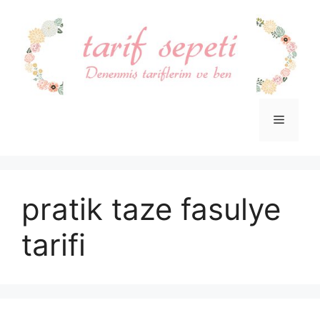
İçeriğe
atla
Menü
pratik taze fasulye
tarifi