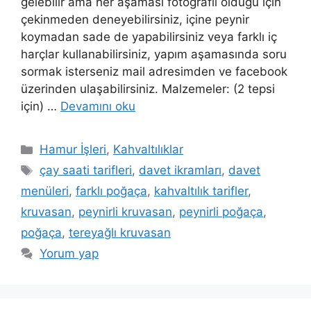
gelebilir ama her aşaması fotoğraflı olduğu için
çekinmeden deneyebilirsiniz, içine peynir
koymadan sade de yapabilirsiniz veya farklı iç
harçlar kullanabilirsiniz, yapım aşamasında soru
sormak isterseniz mail adresimden ve facebook
üzerinden ulaşabilirsiniz. Malzemeler: (2 tepsi
için) …
Devamını oku
Kategoriler
Hamur İşleri
,
Kahvaltılıklar
Etiketler
çay saati tarifleri
,
davet ikramları
,
davet
menüleri
,
farklı poğaça
,
kahvaltılık tarifler
,
kruvasan
,
peynirli kruvasan
,
peynirli poğaça
,
poğaça
,
tereyağlı kruvasan
Yorum yap