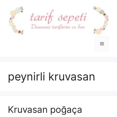
İçeriğe
atla
Menü
peynirli kruvasan
Kruvasan poğaça