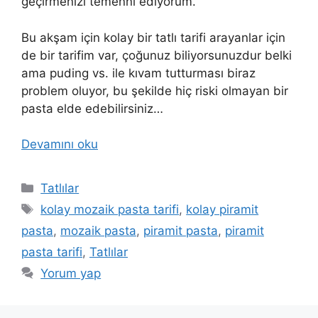
geçirmenizi temenni ediyorum.
Bu akşam için kolay bir tatlı tarifi arayanlar için
de bir tarifim var, çoğunuz biliyorsunuzdur belki
ama puding vs. ile kıvam tutturması biraz
problem oluyor, bu şekilde hiç riski olmayan bir
pasta elde edebilirsiniz…
Devamını oku
Kategoriler
Tatlılar
Etiketler
kolay mozaik pasta tarifi
,
kolay piramit
pasta
,
mozaik pasta
,
piramit pasta
,
piramit
pasta tarifi
,
Tatlılar
Yorum yap