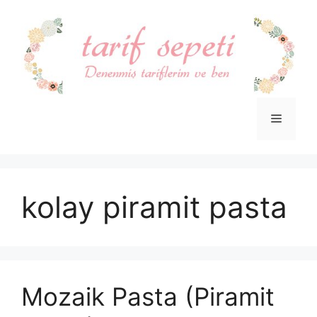
İçeriğe
atla
Menü
kolay piramit pasta
Mozaik Pasta (Piramit